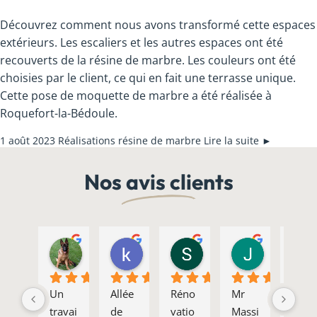
Découvrez comment nous avons transformé cette espaces
extérieurs. Les escaliers et les autres espaces ont été
recouverts de la résine de marbre. Les couleurs ont été
choisies par le client, ce qui en fait une terrasse unique.
Cette pose de moquette de marbre a été réalisée à
Roquefort-la-Bédoule.
1 août 2023
Réalisations résine de marbre
Lire la suite ►
Nos avis clients
solange lebot
kabac michelle.didier
Stefano Chiocchio
Joseph 
06:32 04 Jun 24
12:32 27 Apr 24
10:22 26 Apr 24
07:44 28 Dec
Un 
Allée 
Réno
Mr 
Nous 
travai
de 
vatio
Massi
veno